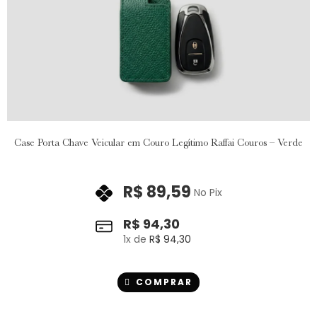
Case Porta Chave Veicular em Couro Legítimo Raffai Couros – Verde
R$
89,59
No Pix
R$
94,30
1
x de
R$
94,30
COMPRAR