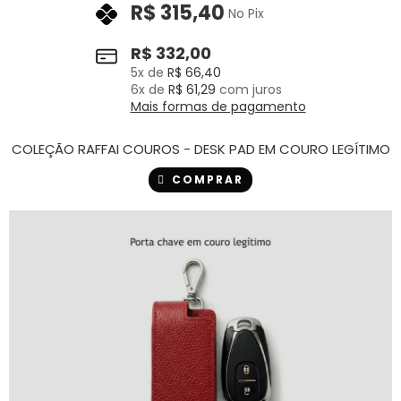
R$
315,40
No Pix
R$
332,00
5
x de
R$
66,40
6
x de
R$
61,29
com juros
Mais formas de pagamento
COLEÇÃO RAFFAI COUROS - DESK PAD EM COURO LEGÍTIMO
COMPRAR