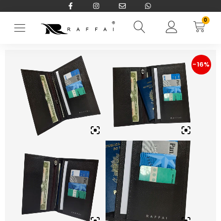
0
Início
→
CARTEIRAS RFID BLOCKING
→
Masculina
→
Porta Passapor
-16%