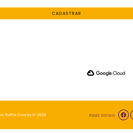
CADASTRAR
ndo para receber atualizações de produtos e boletins. Ao se inscrever, você concorda
privacidade, mas pode cancelar a qualquer momento.
por Raffai Couros © 2026
REDES SOCIAIS