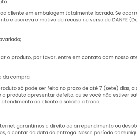
uto
 ao cliente em embalagem totalmente lacrada. Se ocorre
ento e escreva o motivo da recusa no verso do DANFE (D
variada;
itar o produto, por favor, entre em contato com nosso a
o da compra
roduto só pode ser feita no prazo de até 7 (sete) dias, a
e o produto apresentar defeito, ou se você não estiver s
atendimento ao cliente e solicite a troca.
nternet garantimos o direito ao arrependimento ou desis
idos, a contar da data da entrega. Nesse período comuniq