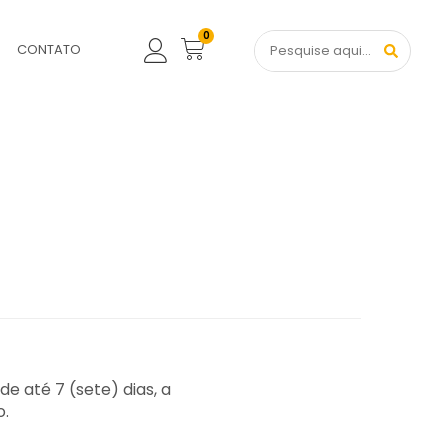
0
S
CONTATO
e até 7 (sete) dias, a
o.