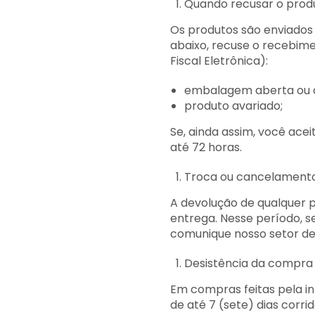
Quando recusar o prod
Os produtos são enviados
abaixo, recuse o recebim
Fiscal Eletrônica):
embalagem aberta ou a
produto avariado;
Se, ainda assim, você ace
até 72 horas.
Troca ou cancelament
A devolução de qualquer p
entrega. Nesse período, s
comunique nosso setor de 
Desistência da compra
Em compras feitas pela i
de até 7 (sete) dias corr