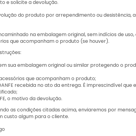
o e solicite a devolução.
olução do produto por arrependimento ou desistência, a
encaminhado na embalagem original, sem indícios de us
órios que acompanham o produto (se houver).
struções:
em sua embalagem original ou similar protegendo o pro
s/acessórios que acompanham o produto;
DANFE recebida no ato da entrega. É imprescindível que e
ificado;
FE, o motivo da devolução.
ando as condições citadas acima, enviaremos por mens
 custo algum para o cliente.
go