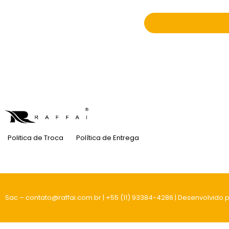
Você está se inscreve
Politica de Troca
Política de Entrega
Sac – contato@raffai.com.br | +55 (11) 93384-4286 | Desenvolvido 