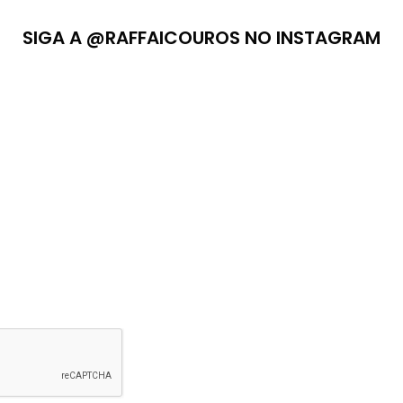
SIGA A @RAFFAICOUROS NO INSTAGRAM
PERCA NOVOS LANÇAMENTOS E EXCLUSIVOS
ASSINANTES.
NÃO ENVIAREMOS SPAM PARA VOCÊ, PROMETO!