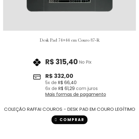
Desk Pad 74×44 em Couro 87-R
R$
315,40
No Pix
R$
332,00
5
x de
R$
66,40
6
x de
R$
61,29
com juros
Mais formas de pagamento
COLEÇÃO RAFFAI COUROS - DESK PAD EM COURO LEGÍTIMO
COMPRAR