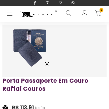
0
Início
→
Produtos 2026
→
Porta Passaporte Em Couro Raffai Cour
Porta Passaporte Em Couro
Raffai Couros
R$
113,91
No Pix