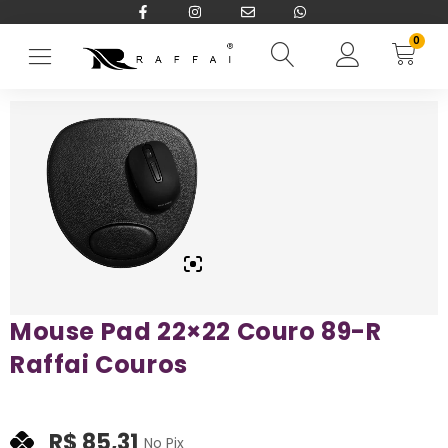
0
Início
→
Acessórios
→
Mouse Pad
→
Mouse Pad 22×22 Couro 89-
Mouse Pad 22×22 Couro 89-R
Raffai Couros
R$
85,31
No Pix