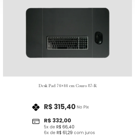
Desk Pad 74×44 em Couro 87-R
R$
315,40
No Pix
R$
332,00
5
x de
R$
66,40
6
x de
R$
61,29
com juros