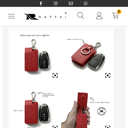
0
Início
→
Acessórios
→
Acessórios de carro
→
Case Porta Chave 