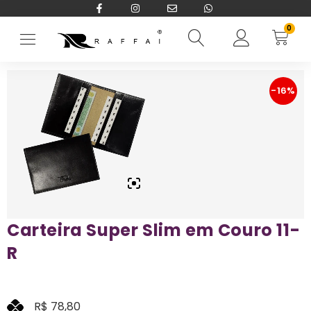
0
Início
→
CARTEIRAS RFID BLOCKING
→
Masculina
→
Carteira Super
-16%
Carteira Super Slim em Couro 11-
R
R$
78,80