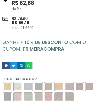
R$
62,88
No Pix
R$
78,80
R$
66,19
1
x de
R$
66,19
GANHE +
10% DE DESCONTO
COM O
CUPOM
PRIMEIRACOMPRA
ESCOLHA SUA COR