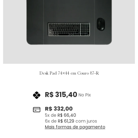
Desk Pad 74×44 em Couro 87-R
R$
315,40
No Pix
R$
332,00
5
x de
R$
66,40
6
x de
R$
61,29
com juros
Mais formas de pagamento