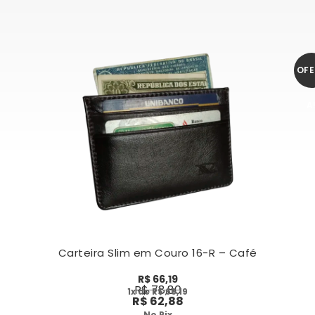
OFE
A
Carteira Slim em Couro 16-R – Café
R$
66,19
R$
78,80
1
x de
R$
66,19
R$
62,88
No Pix