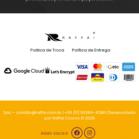
Politica de Troca
Política de Entrega
Sac – contato@raffai.com.br | +55 (11) 93384-4286 | Desenvolvido
por Raffai Couros © 2026
REDES SOCIAIS