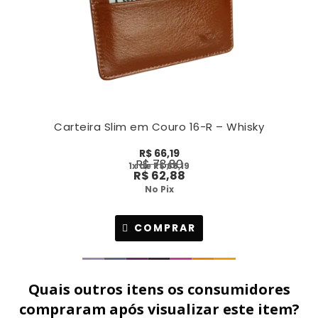
Carteira Slim em Couro 16-R – Whisky
R$
66,19
R$
78,80
1
x de
R$
66,19
R$
62,88
No Pix
COMPRAR
Quais outros itens os consumidores
compraram após visualizar este item?