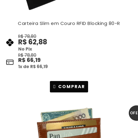
Carteira Slim em Couro RFID Blocking 80-R
R$
78,80
R$
62,88
No Pix
R$
78,80
R$
66,19
1
x de
R$
66,19
COMPRAR
OFE
A