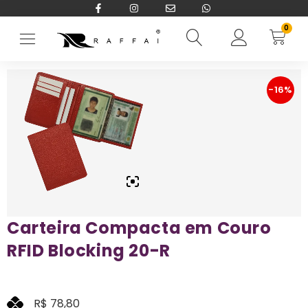
0
Início
→
CARTEIRAS RFID BLOCKING
→
Masculina
→
Carteira Comp
-16%
Carteira Compacta em Couro
RFID Blocking 20-R
R$
78,80