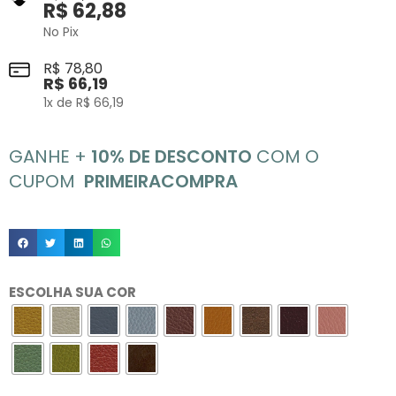
R$
62,88
No Pix
R$
78,80
R$
66,19
1
x de
R$
66,19
GANHE +
10% DE DESCONTO
COM O
CUPOM
PRIMEIRACOMPRA
ESCOLHA SUA COR