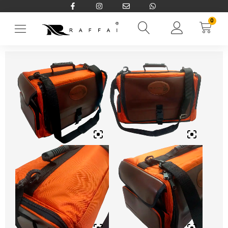
0
Início
→
Bolsas e Pastas
→
Bolsas
→
Bolsa de Pesca 137-R