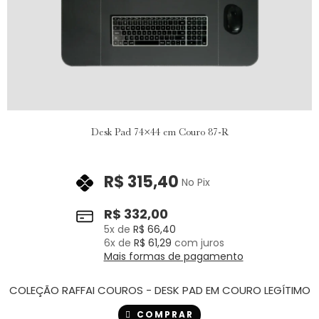
Desk Pad 74×44 em Couro 87-R
R$
315,40
No Pix
R$
332,00
5
x de
R$
66,40
6
x de
R$
61,29
com juros
Mais formas de pagamento
COLEÇÃO RAFFAI COUROS - DESK PAD EM COURO LEGÍTIMO
COMPRAR