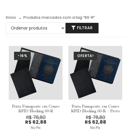
Início
→
Produtos marcados com a tag “60-R”
FILTRAR
-16%
OFERTA!
Porta Passaporte em Couro
Porta Passaporte em Couro
RFID Blocking 60-R
RFID Blocking 60-R – Preto
R$
78,80
R$
78,80
R$
62,88
R$
62,88
No Pix
No Pix