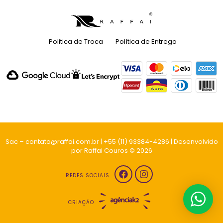
Politica de Troca
Política de Entrega
Sac – contato@raffai.com.br | +55 (11) 93384-4286 | Desenvolvido
por Raffai Couros © 2026
REDES SOCIAIS
CRIAÇÃO