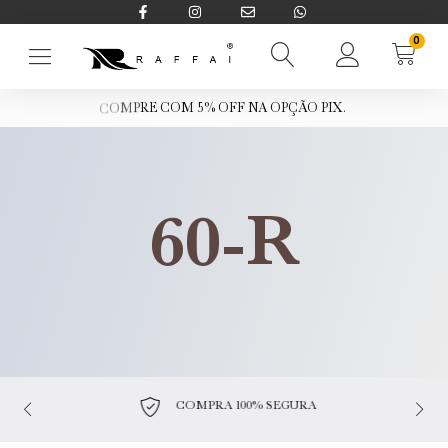
0
O
F
F
N
A
O
P
Ç
Ã
O
P
I
X
.
%
5
M
O
C
60-R
COMPRA 100% SEGURA