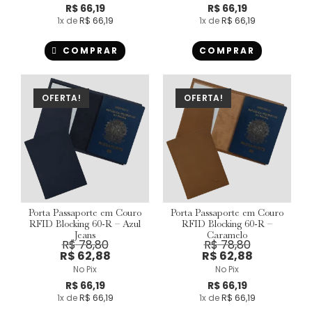
R$
66,19
R$
66,19
1
x de
R$
66,19
1
x de
R$
66,19
COMPRAR
COMPRAR
OFERTA!
OFERTA!
Porta Passaporte em Couro
Porta Passaporte em Couro
RFID Blocking 60-R – Azul
RFID Blocking 60-R –
Jeans
Caramelo
R$
78,80
R$
78,80
R$
62,88
R$
62,88
No Pix
No Pix
R$
66,19
R$
66,19
1
x de
R$
66,19
1
x de
R$
66,19