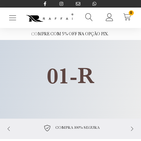
0
O
F
F
N
A
O
P
Ç
Ã
O
P
I
X
.
%
5
M
O
C
01-R
COMPRA 100% SEGURA