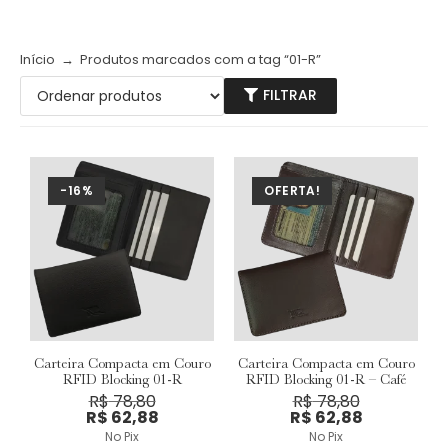
Início
→
Produtos marcados com a tag “01-R”
FILTRAR
-16%
OFERTA!
Carteira Compacta em Couro
Carteira Compacta em Couro
RFID Blocking 01-R
RFID Blocking 01-R – Café
R$
78,80
R$
78,80
R$
62,88
R$
62,88
No Pix
No Pix