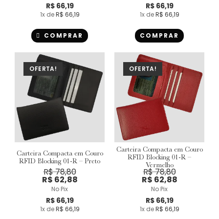
R$
66,19
R$
66,19
1
x de
R$
66,19
1
x de
R$
66,19
COMPRAR
COMPRAR
OFERTA!
OFERTA!
Carteira Compacta em Couro
Carteira Compacta em Couro
RFID Blocking 01-R –
RFID Blocking 01-R – Preto
Vermelho
R$
78,80
R$
78,80
R$
62,88
R$
62,88
No Pix
No Pix
R$
66,19
R$
66,19
1
x de
R$
66,19
1
x de
R$
66,19