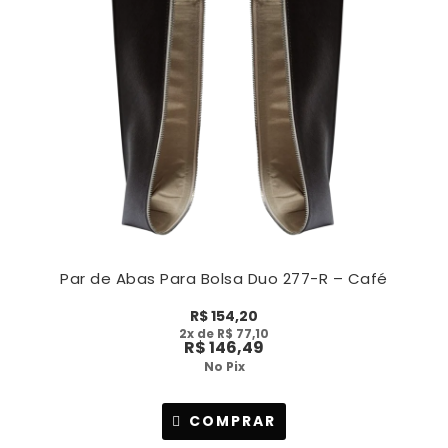
Par de Abas Para Bolsa Duo 277-R – Café
R$
154,20
2
x de
R$
77,10
R$
146,49
No Pix
COMPRAR