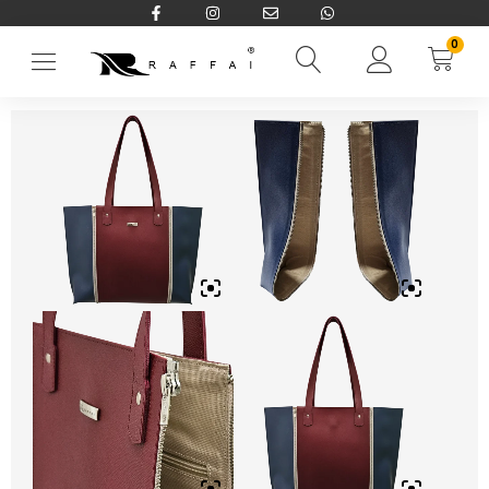
0
Início
→
Bolsas e Pastas
→
Bolsas
→
Bolsa Duo em Couro Ecológ