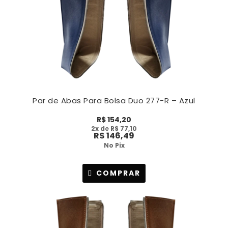
Par de Abas Para Bolsa Duo 277-R – Azul
R$
154,20
2
x de
R$
77,10
R$
146,49
No Pix
COMPRAR