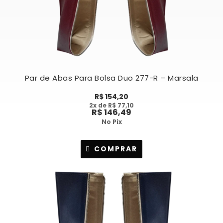
Par de Abas Para Bolsa Duo 277-R – Marsala
R$
154,20
2
x de
R$
77,10
R$
146,49
No Pix
COMPRAR