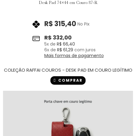
Desk Pad 74×44 em Couro 87-R
R$
315,40
No Pix
R$
332,00
5
x de
R$
66,40
6
x de
R$
61,29
com juros
Mais formas de pagamento
COLEÇÃO RAFFAI COUROS - DESK PAD EM COURO LEGÍTIMO
COMPRAR