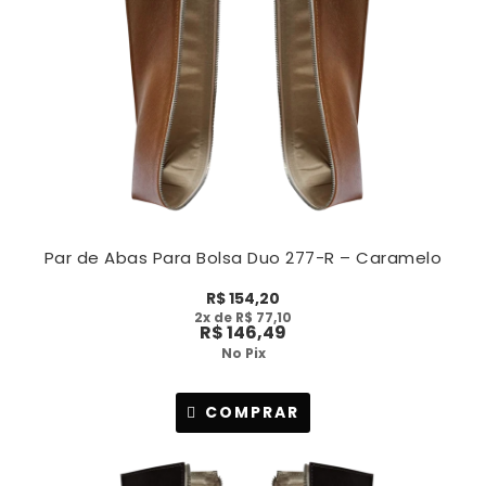
Par de Abas Para Bolsa Duo 277-R – Caramelo
R$
154,20
2
x de
R$
77,10
R$
146,49
No Pix
COMPRAR