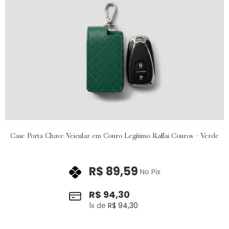
Case Porta Chave Veicular em Couro Legítimo Raffai Couros – Verde
R$
89,59
No Pix
R$
94,30
1
x de
R$
94,30