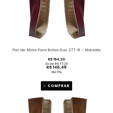
Par de Abas Para Bolsa Duo 277-R – Marsala
R$
154,20
2
x de
R$
77,10
R$
146,49
No Pix
COMPRAR