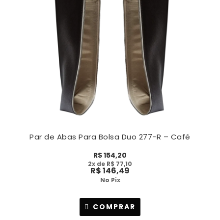
Par de Abas Para Bolsa Duo 277-R – Café
R$
154,20
2
x de
R$
77,10
R$
146,49
No Pix
COMPRAR