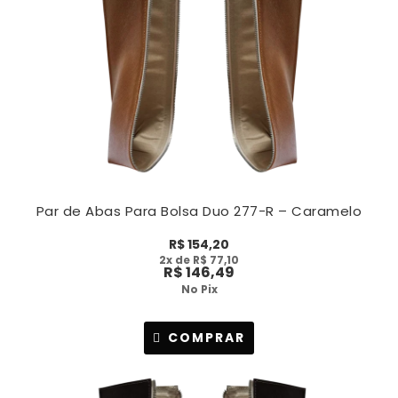
Par de Abas Para Bolsa Duo 277-R – Caramelo
R$
154,20
2
x de
R$
77,10
R$
146,49
No Pix
COMPRAR