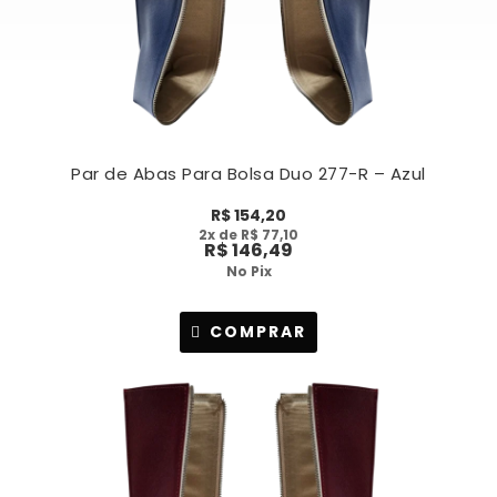
Par de Abas Para Bolsa Duo 277-R – Azul
R$
154,20
2
x de
R$
77,10
R$
146,49
No Pix
COMPRAR