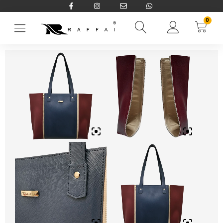
0
Início
→
Bolsas e Pastas
→
Bolsas
→
Bolsa Duo em Couro Ecológ